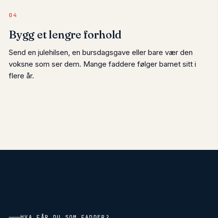
04
Bygg et lengre forhold
Send en julehilsen, en bursdagsgave eller bare vær den
voksne som ser dem. Mange faddere følger barnet sitt i
flere år.
HVA FÅR DU SOM FADDER?