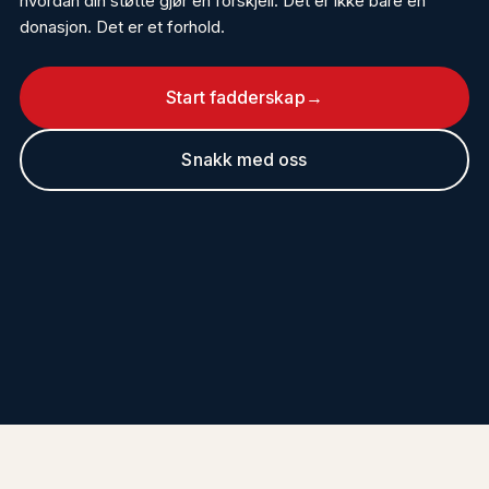
hvordan din støtte gjør en forskjell. Det er ikke bare en
donasjon. Det er et forhold.
Start fadderskap
→
Snakk med oss