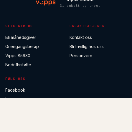
Gi enkelt og trygt
SLIK GIR DU
ORGANISASJONEN
Bli månedsgiver
Kontakt oss
Gi engangsbeløp
Bli frivillig hos oss
Vipps 85930
Personvern
Bedriftsstøtte
FØLG OSS
Facebook
Instagram
Bli månedsgiver
fra 300 kr →
TikTok
LinkedIn