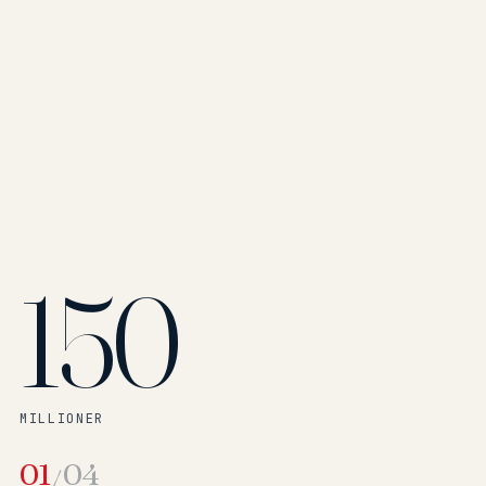
150
MILLIONER
01
04
/