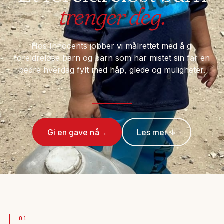
trenger deg.
Hos Innocents jobber vi målrettet med å gi
foreldreløse barn og barn som har mistet sin far en
bedre hverdag fylt med håp, glede og muligheter.
Gi en gave nå
→
Les mer ↓
01