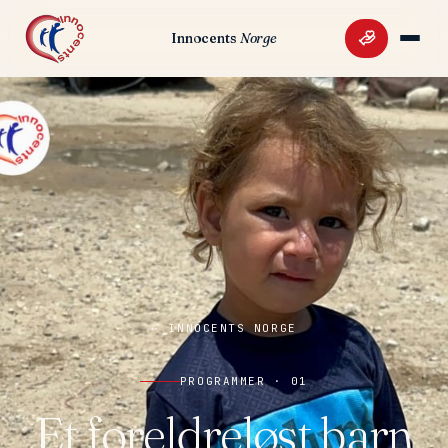
Innocents
Norge
BIDRA NÅ
← INNOCENTS NORGE
PROGRAMMER · 01
Et foreldreløst barn